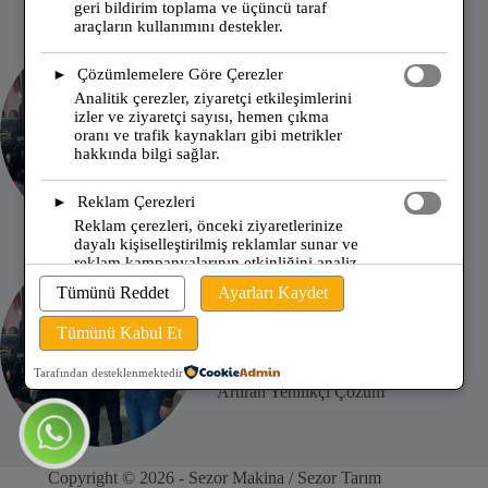
geri bildirim toplama ve üçüncü taraf
araçların kullanımını destekler.
Çözümlemelere Göre Çerezler
►
Analitik çerezler, ziyaretçi etkileşimlerini
Bizden Bilgiler
izler ve ziyaretçi sayısı, hemen çıkma
oranı ve trafik kaynakları gibi metrikler
Bu Toprağın Yükselişi İçin
hakkında bilgi sağlar.
Çalışıyoruz!
Reklam Çerezleri
►
Reklam çerezleri, önceki ziyaretlerinize
dayalı kişiselleştirilmiş reklamlar sunar ve
reklam kampanyalarının etkinliğini analiz
eder.
Tümünü Reddet
Ayarları Kaydet
Bizden Bilgiler
Tümünü Kabul Et
Sezor Tarım’ın Ön Kaldırma
Sistemi: Tarımsal Verimliliği
Tarafından desteklenmektedir
Artıran Yenilikçi Çözüm
Copyright © 2026 - Sezor Makina / Sezor Tarım