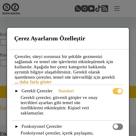
Skip
to
content
Gerekli
Kullanıcı adı veya e-posta adresi
*
Çerez Ayarlarını Özelleştir
Gerekli
Parola
*
Çerezler, siteyi sorunsuz bir şekilde gezmenizi
sağlamak ve temel site işlevlerini etkinleştirmek için
kullanılır. Aşağıda her çerez kategorisi hakkında
ayrıntılı bilgiye ulaşabilirsiniz. Gerekli olarak
işaretlenen çerezler, temel site işlevselliği için gerekli
Beni hatırla
...
daha fazla göster
olduğundan tarayıcınızda saklanır. Bu çerezler, GDPR
kapsamında onayınızı gerektirmez. Ayrıca, site
Gerekli Çerezler
Standart
►
Giriş Yap
kullanımını çözümlemek, tercihlerinizi hatırlamak ve
Gerekli çerezler, güvenli girişler ve onay
ilgili içerik ile reklamlar sunmak için üçüncü taraf
tercihleri ayarları gibi temel site
çerezleri de kullanıyoruz. Bu çerezler yalnızca
özelliklerini etkinleştirir. Kişisel veri
Parolanızı mı unuttunuz?
onayınızla etkinleştirilir. Bu çerezleri etkinleştirme veya
saklamazlar.
devre dışı bırakma seçeneğiniz vardır, ancak bazı türleri
kapatmanın gezinme deneyiminizi etkileyebileceğini
unutmayın.
Fonksiyonel Çerezler
►
Fonksiyonel çerezler, içerik paylaşımı,
Etkinliklerimiz